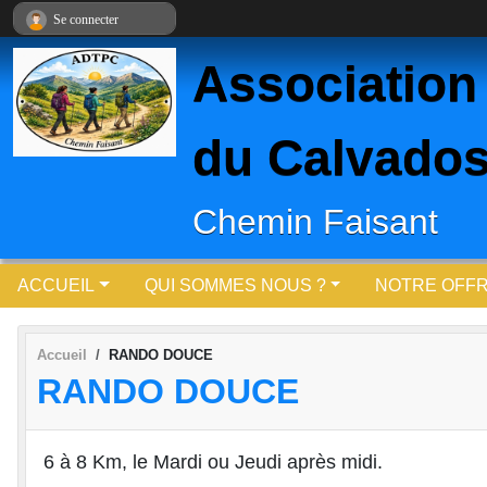
Panneau de gestion des cookies
Se connecter
Association
du Calvados
Chemin Faisant
ACCUEIL
QUI SOMMES NOUS ?
NOTRE OFF
Accueil
RANDO DOUCE
RANDO DOUCE
6 à 8 Km, le Mardi ou Jeudi après midi.