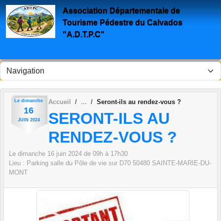
Panneau de gestion des cookies
Association Départementale de
Tourisme Pédestre du Calvados
"A.D.T.P.C"
Le
dimanche
Accueil
Seront-ils au rendez-vous ?
16
SERONT-ILS AU
JUIN
2024
RENDEZ-VOUS ?
Le
dimanche
16
juin
2024
de 09h à 17h30
Lieu :
Parking salle du Pôle de vie sur D70
50480
SAINTE-MARIE-DU-
MONT