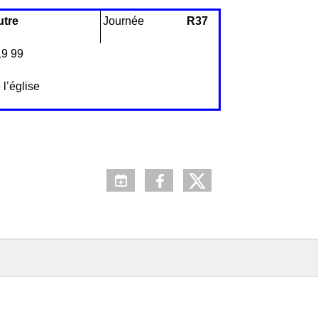
utre
Journée
R37
19 99
’église