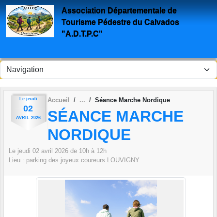
Panneau de gestion des cookies
Association Départementale de
Tourisme Pédestre du Calvados
"A.D.T.P.C"
Le
jeudi
Accueil
Séance Marche Nordique
02
SÉANCE MARCHE
AVRIL
2026
NORDIQUE
Le
jeudi
02
avril
2026
de 10h à 12h
Lieu :
parking des joyeux coureurs
LOUVIGNY