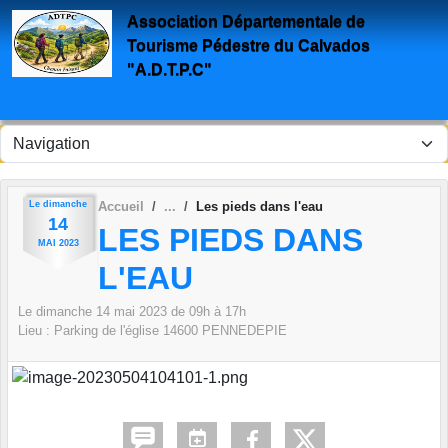
Panneau de gestion des cookies
Association Départementale de
Tourisme Pédestre du Calvados
"A.D.T.P.C"
Le
dimanche
Accueil
Les pieds dans l'eau
14
LES PIEDS DANS
MAI
2023
L'EAU
Le
dimanche
14
mai
2023
de 09h à 17h
Lieu :
Parking de l'église
14600
PENNEDEPIE