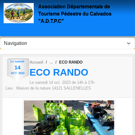
Panneau de gestion des cookies
Association Départementale de
Tourisme Pédestre du Calvados
"A.D.T.P.C"
Le
samedi
Accueil
ECO RANDO
14
ECO RANDO
OCT.
2023
Le
samedi
14
oct.
2023
de 14h à 17h
Lieu :
Maison de la nature
14121
SALLENELLES