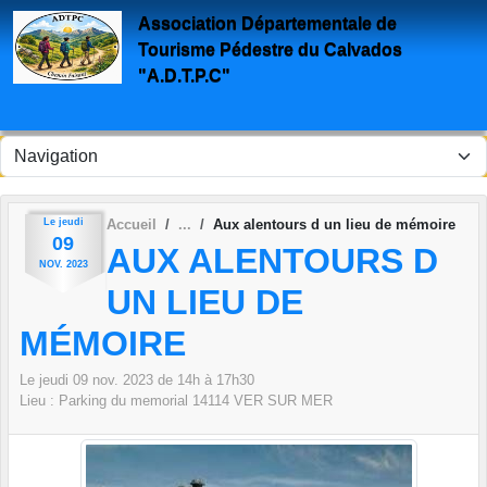
Panneau de gestion des cookies
Association Départementale de
Tourisme Pédestre du Calvados
"A.D.T.P.C"
Le
jeudi
Accueil
Aux alentours d un lieu de mémoire
09
AUX ALENTOURS D
NOV.
2023
UN LIEU DE
MÉMOIRE
Le
jeudi
09
nov.
2023
de 14h à 17h30
Lieu :
Parking du memorial
14114
VER SUR MER