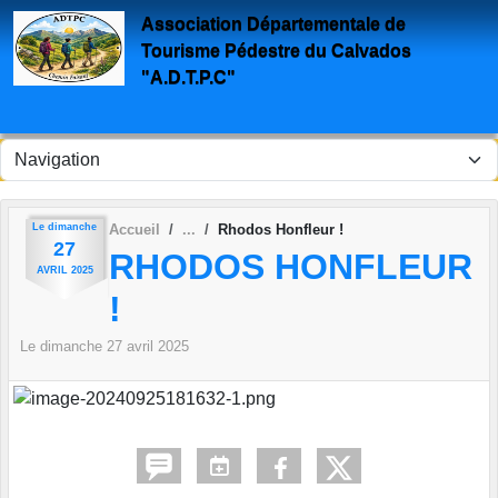
Panneau de gestion des cookies
Association Départementale de
Tourisme Pédestre du Calvados
"A.D.T.P.C"
Le
dimanche
Accueil
Rhodos Honfleur !
27
RHODOS HONFLEUR
AVRIL
2025
!
Le
dimanche
27
avril
2025