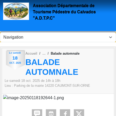
Panneau de gestion des cookies
Association Départementale de
Tourisme Pédestre du Calvados
"A.D.T.P.C"
Le
samedi
Accueil
Balade automnale
18
BALADE
OCT.
2025
AUTOMNALE
Le
samedi
18
oct.
2025
de 14h à 18h
Lieu :
Parking de la mairie
14220
CAUMONT-SUR-ORNE