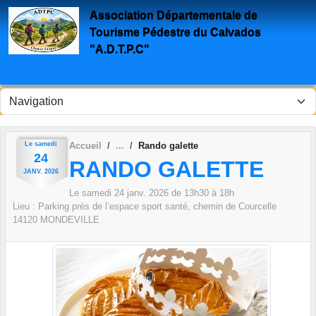
Panneau de gestion des cookies
Association Départementale de
Tourisme Pédestre du Calvados
"A.D.T.P.C"
Le
samedi
Accueil
Rando galette
24
RANDO GALETTE
JANV.
2026
Le
samedi
24
janv.
2026
de 13h30 à 18h
Lieu :
Parking près de l’espace sport santé, chemin de Courcelle
14120
MONDEVILLE