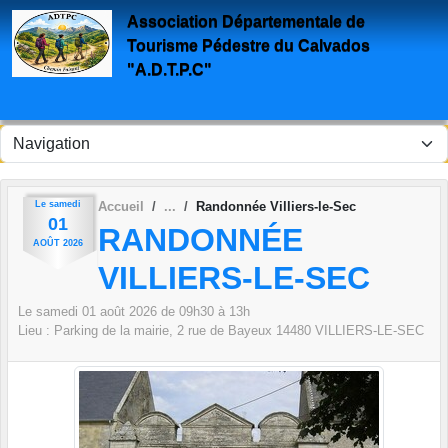
Panneau de gestion des cookies
Association Départementale de
Tourisme Pédestre du Calvados
"A.D.T.P.C"
Le
samedi
Accueil
Randonnée Villiers-le-Sec
01
RANDONNÉE
AOÛT
2026
VILLIERS-LE-SEC
Le
samedi
01
août
2026
de 09h30 à 13h
Lieu :
Parking de la mairie, 2 rue de Bayeux
14480
VILLIERS-LE-SEC